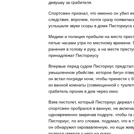
девушку
за
грабителя
.
Спортсмен
признал
,
что
именно
он
убил
е
следствия
,
впрочем
,
почти
сразу
появилас
услышали
звуки
ссоры
в
доме
Писториуса
Медики
и
полиция
прибыли
на
место
прес
пятью
часами
утра
по
местному
времени
.
ранения
в
голову
и
руку
,
а
на
месте
престу
принадлежат
Писториусу
.
Впервые
перед
судом
Писториус
предстал
умышленном
убийстве
,
которое
бегун
отве
он
встал
посреди
ночи
,
чтобы
принести
с
б
из
ванной
комнаты
(
совмещенной
с
туале
грабитель
проник
в
дом
через
окно
.
Взяв
пистолет
,
который
Писториус
держал
спортсмен
пробрался
в
ванную
,
не
включа
одновременно
закричав
подруге
,
чтобы
та
Писториус
,
по
его
словам
,
подумал
,
что
в
он
обнаружил
окровавленную
,
но
еще
жив
подруга
умерла
у
него
на
руках
.