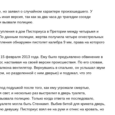
е
,
но
заявил
о
случайном
характере
произошедшего
.
У
ь
иная
версия
,
так
как
за
два
часа
до
трагедии
соседи
и
вызвали
полицию
.
тупления
в
дом
Писториуса
в
Претории
между
четырьмя
и
По
данным
полиции
,
жертва
получила
четыре
огнестрельных
пления
обнаружен
пистолет
калибра
9
мм
,
права
на
которого
15
февраля
2013
года
.
Ему
было
предъявлено
обвинение
в
рг
,
настаивая
на
своей
версии
происшествия
.
По
его
словам
,
алкона
вентилятор
.
Вернувшись
в
спальню
,
он
услышал
звуки
том
,
но
разделенной
с
ним
дверью
)
и
подумал
,
что
это
под
подушкой
после
того
,
как
ему
угрожали
смертью
,
я
свет
,
и
несколько
раз
выстрелил
в
дверь
туалета
,
вызвала
полицию
.
Только
когда
ответа
не
последовало
,
туалете
могла
быть
Стенкамп
.
Выбив
битой
для
крикета
дверь
,
ую
девушку
.
Писториус
взял
ее
на
руки
и
отнес
на
кровать
,
но