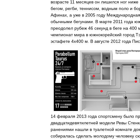
возрасте
11
месяцев
он
лишился
ног
ниже
бегом
,
регби
,
теннисом
,
водным
поло
и
бо
Афинах
,
а
уже
в
2005
году
Международна
обычными
бегунами
.
В
марте
2011
года
юж
преодолел
рубеж
46
секунд
в
беге
на
400
чемпионат
мира
в
южнокорейский
город
Тэ
эстафете
4х400
м
.
В
августе
2012
года
Пис
14
февраля
2013
года
спортсмену
было
п
двадцатидевятилетней
модели
Ревы
Стен
ранениями
нашли
в
туалетной
комнате
до
собиралась
сделать
молодому
человеку
с