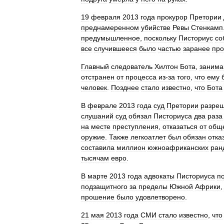
19
февраля
2013
года
прокурор
Претории
преднамеренном
убийстве
Ревы
Стенкамп
предумышленное
,
поскольку
Писториус
со
все
случившееся
было
частью
заранее
про
Главный
следователь
Хилтон
Бота
,
занима
отстранен
от
процесса
из‑за
того
,
что
ему
человек
.
Позднее
стало
известно
,
что
Бота
В
феврале
2013
года
суд
Претории
разре
слушаний
суд
обязал
Писториуса
два
раза
на
месте
преступления
,
отказаться
от
общ
оружие
.
Также
легкоатлет
был
обязан
отка
составила
миллион
южноафриканских
ран
тысячам
евро
.
В
марте
2013
года
адвокаты
Писториуса
п
подзащитного
за
пределы
Южной
Африки
прошение
было
удовлетворено
.
21
мая
2013
года
СМИ
стало
известно
,
что