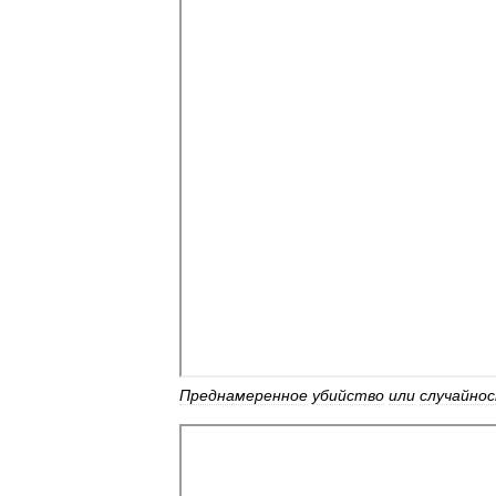
Преднамеренное
убийство
или
случайно