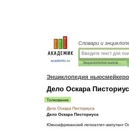
Словари и энциклоп
academic.ru
Энциклопедия ньюсмейкеров
Энциклопедия ньюсмейкер
Дело Оскара Писториус
Толкование
Дело
Оскара
Писториуса
Дело
Оскара
Писториуса
Южноафриканский
легкоатлет‑ампутант
О