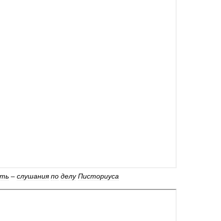
сть
–
слушания
по
делу
Писториуса