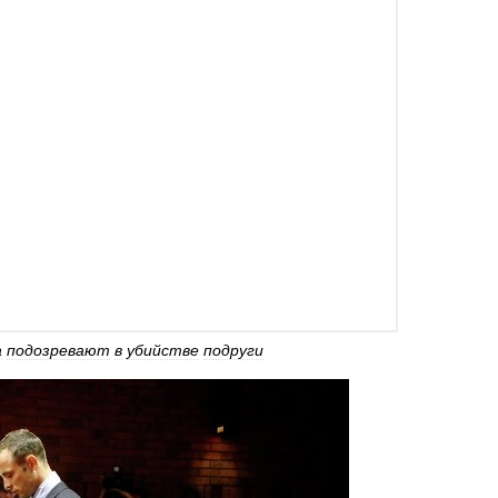
а
подозревают
в
убийстве
подруги