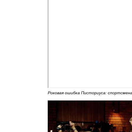
Роковая
ошибка
Писториуса:
спортсмен