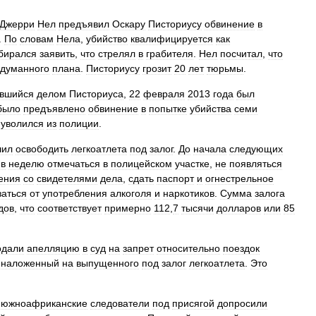
Джерри
Нел
предъявил
Оскару
Писториусу
обвинение
в
.
По
словам
Нела
,
убийство
квалифицируется
как
бирался
заявить
,
что
стрелял
в
грабителя
.
Нел
посчитал
,
что
думанного
плана
.
Писториусу
грозит
20
лет
тюрьмы
.
вшийся
делом
Писториуса
,
22
февраля
2013
года
был
было
предъявлено
обвинение
в
попытке
убийства
семи
уволился
из
полиции
.
шил
освободить
легкоатлета
под
залог
.
До
начала
следующих
в
неделю
отмечаться
в
полицейском
участке
,
не
появляться
ения
со
свидетелями
дела
,
сдать
паспорт
и
огнестрельное
заться
от
употребления
алкоголя
и
наркотиков
.
Сумма
залога
дов
,
что
соответствует
примерно
112
,
7
тысячи
долларов
или
85
одали
апелляцию
в
суд
на
запрет
относительно
поездок
,
наложенный
на
выпущенного
под
залог
легкоатлета
.
Это
южноафриканские
следователи
под
присягой
допросили