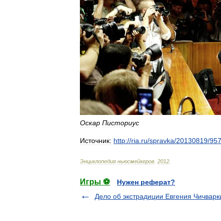
Оскар
Писториус
Источник:
http:
//
ria
.
ru
/
spravka
/
20130819
/
95
Энциклопедия
ньюсмейкеров
.
2012
.
Игры ⚽
Нужен реферат?
Дело об экстрадиции Евгения Чичварк