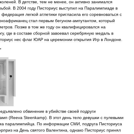
коленей
.
В
детстве
,
тем
не
менее
,
он
активно
занимался
рьбой
.
В
2004
году
Писториус
выступил
на
Паралимпиаде
в
я
федерация
легкой
атлетики
пригласила
его
соревноваться
с
ноафриканец
стал
первым
бегуном‑ампутантом
,
который
метров
.
Позже
в
том
же
году
он
квалифицировался
на
гу
,
где
в
составе
сборной
завоевал
серебряную
медаль
в
ториус
нес
флаг
ЮАР
на
церемонии
открытия
Игр
в
Лондоне
.
редъявлено
обвинение
в
убийстве
своей
подруги
камп
(
Reeva
Steenkamp
).
В
этот
день
тело
девушки
с
пулевыми
ма
паралимпийца
.
По
информации
СМИ
,
подруга
Писториуса
юрприз
на
День
святого
Валентина
,
однако
Писториус
принял