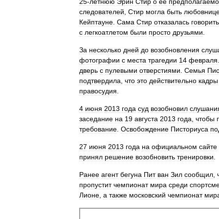
25‑летнюю
Эрин
Стир
о
ее
предполагаем
следователей
,
Стир
могла
быть
любовниц
Кейптауне
.
Сама
Стир
отказалась
говорить
с
легкоатлетом
были
просто
друзьями
.
За
несколько
дней
до
возобновления
слуш
фотографии
с
места
трагедии
14
февраля
дверь
с
пулевыми
отверстиями
.
Семья
Пис
подтвердила
,
что
это
действительно
кадры
правосудия
.
4
июня
2013
года
суд
возобновил
слушани
заседание
на
19
августа
2013
года
,
чтобы
требование
.
Освобождение
Писториуса
по
27
июня
2013
года
на
официальном
сайте
принял
решение
возобновить
тренировки
.
Ранее
агент
бегуна
Пит
ван
Зил
сообщил
,
пропустит
чемпионат
мира
среди
спортсм
Лионе
,
а
также
московский
чемпионат
мир