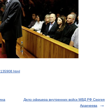
7135908
.
html
ина
Дело офицера внутренних войск МВД РФ Сергея
Аракчеева