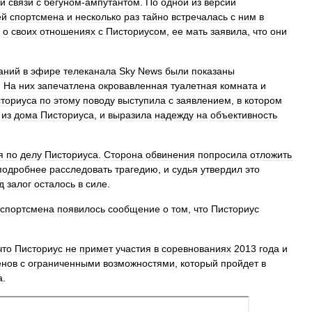
ой
связи
с
бегуном‑ампутантом
.
По
одной
из
версий
ей
спортсмена
и
несколько
раз
тайно
встречалась
с
ним
в
о
своих
отношениях
с
Писториусом
,
ее
мать
заявила
,
что
они
аний
в
эфире
телеканала
Sky
News
были
показаны
.
На
них
запечатлена
окровавленная
туалетная
комната
и
ториуса
по
этому
поводу
выступила
с
заявлением
,
в
котором
из
дома
Писториуса
,
и
выразила
надежду
на
объективность
я
по
делу
Писториуса
.
Сторона
обвинения
попросила
отложить
подробнее
расследовать
трагедию
,
и
судья
утвердил
это
д
залог
осталось
в
силе
.
спортсмена
появилось
сообщение
о
том
,
что
Писториус
что
Писториус
не
примет
участия
в
соревнованиях
2013
года
и
енов
с
ограниченными
возможностями
,
который
пройдет
в
а
.