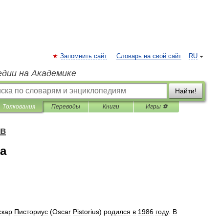
Запомнить сайт
Словарь на свой сайт
RU
едии на Академике
Найти!
Толкования
Переводы
Книги
Игры ⚽
ов
а
скар
Писториус
(
Oscar
Pistorius
)
родился
в
1986
году
.
В